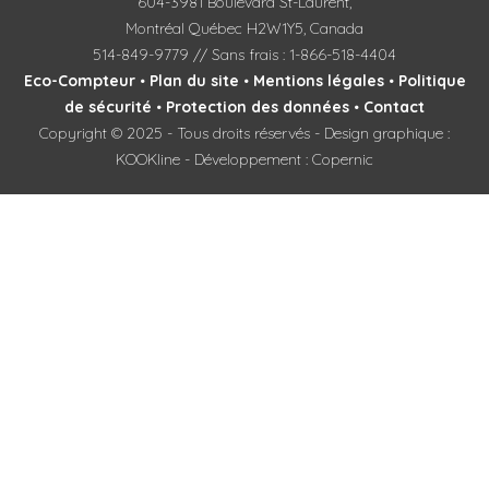
604-3981 Boulevard St-Laurent,
Montréal Québec H2W1Y5, Canada
514-849-9779 // Sans frais : 1-866-518-4404
Eco-Compteur
•
Plan du site
•
Mentions légales
•
Politique
de sécurité
•
Protection des données
•
Contact
Copyright © 2025 - Tous droits réservés - Design graphique :
KOOKline - Développement : Copernic