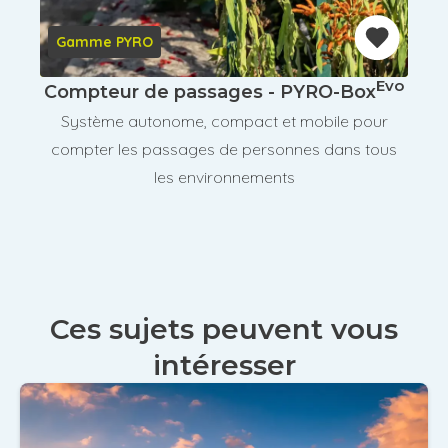
Gamme PYRO
Evo
Compteur de passages - PYRO-Box
Système autonome, compact et mobile pour
compter les passages de personnes dans tous
les environnements
Annuler
Annuler
Annuler
Retour
Retour
Retour
Enlever de ma liste
Enlever de ma liste
Enlever de ma liste
Voir ma liste
Voir ma liste
Voir ma liste
Ces sujets peuvent vous
intéresser