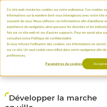
Ce site web stocke les cookies sur votre ordinateur. Ces cookies son
informations sur la manière dont vous interagissez avec notre sit
souvenir de vous. Nous utilisons ces informations afin d'améliorer e
Recevoir le rapport par
expérience de navigation, ainsi que pour les données et les indicate
fois sur ce site web et sur d'autres supports. Pour en savoir plus su
email
Prénom
*
consultez notre Politique de confidentialité.
Prénom
*
Accueil
Si vous refusez l'utilisation des cookies, vos informations ne seront 
sur ce site. Un seul cookie sera utilisé dans votre navigateur afin d
Espaces urbains
préférences.
Nom
*
Apaiser les villes
Paramètres du cookies
Accepte
Nom
*
Développer la marchabilité
E-mail
*
E-mail
*
Développer la marche
Type d'organisation
*