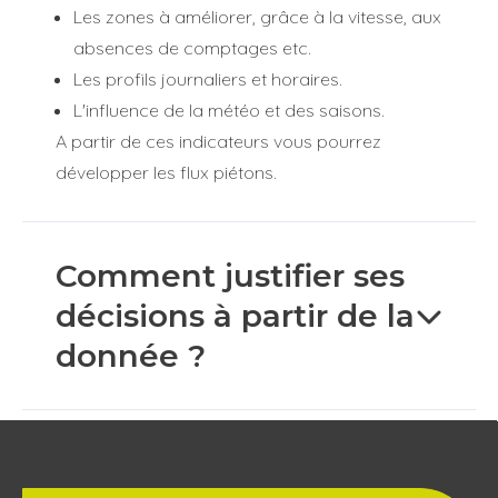
Les zones à améliorer, grâce à la vitesse, aux
absences de comptages etc.
Les profils journaliers et horaires.
L'influence de la météo et des saisons.
A partir de ces indicateurs vous pourrez
développer les flux piétons.
Comment justifier ses
Le partage de données de comptage transparentes
et objectives les rend irréfutables. Pour cela, créez des
décisions à partir de la
indicateurs simples et visuels et transmettez les à vos
donnée ?
partenaires ou partagez les sur les réseaux sociaux
avec le grand public.
Argumentez sur le succès d'un aménagement.
Evaluez les effets d'une zone piétonne sur
l'économie.