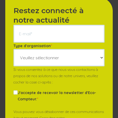
Présentez des rapports clairs et détaillés.
Restez connecté à
A partir de tous ces éléments votre politique de
notre actualité
mobilité sera justifiée et prouvée. La faire accepter
sera donc plus simple.
Type d'organisation
*
Si vous consentez à ce que nous vous contactions à
propos de nos solutions ou de notre univers, veuillez
cocher la case ci-après :
J'accepte de recevoir la newsletter d'Eco-
Compteur.
*
Vous pouvez vous désabonner de ces communications
à tout moment. Consultez notre