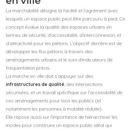
en ville
Type d'organisation
*
La marchabilité désigne la facilité et l’agrément avec
lesquels un espace public peut être parcouru à pied. Ce
Organisation
concept évalue la qualité des espaces urbains en
Organisation
termes de sécurité, d’accessibilité, d’interconnexion, et
d’attractivité pour les piétons. L'objectif derrière est de
Si vous consentez à ce que nous vous contactions à propos de 
développer les flux piétons à travers des
produits, services ou de notre univers, veuillez cocher la case
Si vous consentez à ce que nous vous contactions à propos de 
aménagements urbains et le suivi d'indicateurs de
correspondante ci-après :
produits, services ou de notre univers, veuillez cocher la case
fréquentation précis.
correspondante ci-après :
J'accepte de recevoir d'autres communications de 
La marche en ville doit s’appuyer sur des
Group.
J'accepte de recevoir d'autres communications de 
infrastructures de qualité
, des intersections
Group.
sécurisées, et un travail spécifique sur l’accessibilité de
Afin de vous fournir le contenu demandé, nous devons stocker et
ces aménagements pour tous les publics (et
vos données personnelles. Si vous nous autorisez à stocker vos
Afin de vous fournir le contenu demandé, nous devons stocker et
personnelles à cette fin, cochez la case ci-dessous.
vos données personnelles. Si vous nous autorisez à stocker vos
notamment les personnes à mobilité réduite).
personnelles à cette fin, cochez la case ci-dessous.
Elle repose aussi sur l’importance de hiérarchiser les
J'accepte que Quanteo Group stocke et traite mes 
modes pour construire un espace public idéal qui
personnelles.
J'accepte que Quanteo Group stocke et traite mes 
*