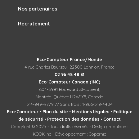
Nos partenaires
Recrutement
Eco-Compteur France/Monde
4 rue Charles Bourseul, 22300 Lannion, France
02 96 48 48 81
Eco-Compteur Canada (INC)
604-3981 Boulevard St-Laurent,
Montréal Québec H2W1Y5, Canada
514-849-9779 // Sans frais : 1-866-518-4404
Eco-Compteur
•
Plan du site
•
Mentions légales
•
Politique
de sécurité
•
Protection des données
•
Contact
Copyright © 2025 - Tous droits réservés - Design graphique :
Mes favoris
(0)
Contactez-nous
KOOKline - Développement : Copernic