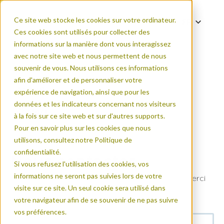
Ce site web stocke les cookies sur votre ordinateur.
FR
Ces cookies sont utilisés pour collecter des
DE
informations sur la manière dont vous interagissez
EN
avec notre site web et nous permettent de nous
souvenir de vous. Nous utilisons ces informations
ES
afin d'améliorer et de personnaliser votre
IT
Accueil
expérience de navigation, ainsi que pour les
PT
données et les indicateurs concernant nos visiteurs
Contact
à la fois sur ce site web et sur d'autres supports.
Pour en savoir plus sur les cookies que nous
utilisons, consultez notre Politique de
confidentialité.
Nous contacter
Si vous refusez l'utilisation des cookies, vos
informations ne seront pas suivies lors de votre
Contactez nos équipes au sujet de vos besoins. Merci
visite sur ce site. Un seul cookie sera utilisé dans
de remplir le formulaire ci-dessous afin que nous
votre navigateur afin de se souvenir de ne pas suivre
puissions vous recontacter :
vos préférences.