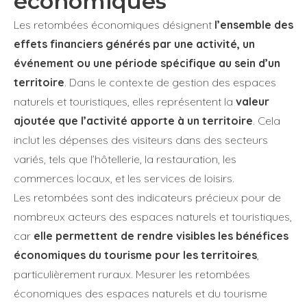
économiques
Les retombées économiques désignent
l’ensemble des
effets financiers générés par une activité, un
Organisation
événement ou une période spécifique au sein d’un
territoire
. Dans le contexte de gestion des espaces
naturels et touristiques, elles représentent la
valeur
Si vous consentez à ce que nous vous contactions à propos de 
ajoutée que l’activité apporte à un territoire
. Cela
produits, services ou de notre univers, veuillez cocher la case
inclut les dépenses des visiteurs dans des secteurs
correspondante ci-après :
variés, tels que l’hôtellerie, la restauration, les
J'accepte de recevoir d'autres communications de 
commerces locaux, et les services de loisirs.
Group.
Les retombées sont des indicateurs précieux pour de
nombreux acteurs des espaces naturels et touristiques,
Afin de vous fournir le contenu demandé, nous devons stocker et
car
elle permettent de rendre visibles les bénéfices
vos données personnelles. Si vous nous autorisez à stocker vos
personnelles à cette fin, cochez la case ci-dessous.
économiques du tourisme pour les territoires
,
particulièrement ruraux. Mesurer les retombées
J'accepte que Quanteo Group stocke et traite mes 
économiques des espaces naturels et du tourisme
personnelles.
*