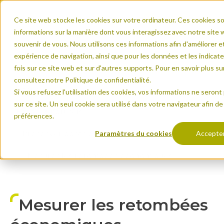
Ce site web stocke les cookies sur votre ordinateur. Ces cookies son
informations sur la manière dont vous interagissez avec notre sit
souvenir de vous. Nous utilisons ces informations afin d'améliorer e
expérience de navigation, ainsi que pour les données et les indicate
fois sur ce site web et sur d'autres supports. Pour en savoir plus su
Prénom
*
consultez notre Politique de confidentialité.
Accueil
Si vous refusez l'utilisation des cookies, vos informations ne seront 
sur ce site. Un seul cookie sera utilisé dans votre navigateur afin d
Espaces naturels
préférences.
Nom
*
Préserver parcs et espaces naturels
Paramètres du cookies
Accepte
Mesurer les retombées économiques
E-mail
*
Mesurer les retombées
Type d'organisation
*