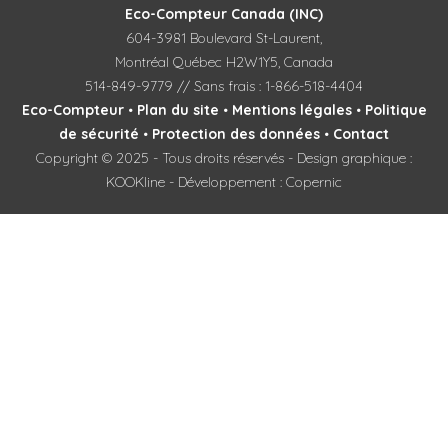
Eco-Compteur Canada (INC)
604-3981 Boulevard St-Laurent,
Montréal Québec H2W1Y5, Canada
514-849-9779 // Sans frais : 1-866-518-4404
Eco-Compteur
•
Plan du site
•
Mentions légales
•
Politique
de sécurité
•
Protection des données
•
Contact
Copyright © 2025 - Tous droits réservés - Design graphique :
KOOKline - Développement : Copernic