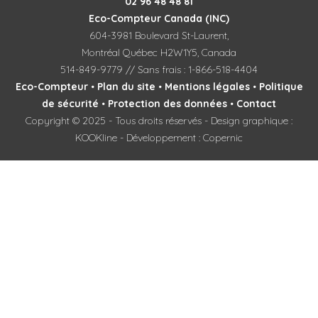
02 96 48 48 81
Eco-Compteur Canada (INC)
604-3981 Boulevard St-Laurent,
Montréal Québec H2W1Y5, Canada
514-849-9779 // Sans frais : 1-866-518-4404
Eco-Compteur
•
Plan du site
•
Mentions légales
•
Politique
de sécurité
•
Protection des données
•
Contact
Copyright © 2025 - Tous droits réservés - Design graphique :
KOOKline - Développement : Copernic