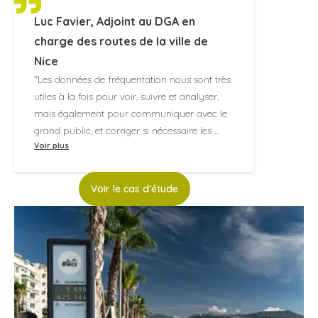
Température de
-25 °C à +70 °C
Luc Favier, Adjoint au DGA en
fonctionnement
charge des routes de la ville de
Etanchéité
IP 68
Nice
Matériau
POM-C
"Les données de fréquentation nous sont très
utiles à la fois pour voir, suivre et analyser,
Couleur
Gris RAL 7016 - autres
mais également pour communiquer avec le
coloris disponibles en
grand public, et corriger si nécessaire les
...
option
Voir plus
Portée
Jusque 12 mètres
Voir le cas d'étude
Contactez-nous pour obtenir la fiche technique
détaillée de notre compteur de passage de
Evo
personnes PYRO-Box