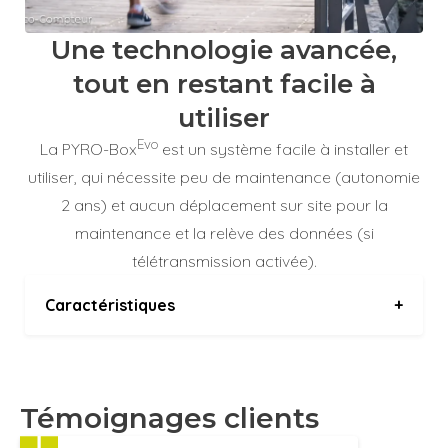
Une technologie avancée,
tout en restant facile à
utiliser
Evo
La PYRO-Box
est un système facile à installer et
utiliser, qui nécessite peu de maintenance (autonomie
2 ans) et aucun déplacement sur site pour la
maintenance et la relève des données (si
télétransmission activée).
Caractéristiques
+
Dimensions
12,6 x 12,6 x 5,4 cm
Témoignages clients
Poids
820 g