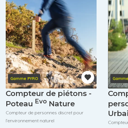
Gamme PYRO
Gamme
Compteur de piétons -
Comp
Evo
Poteau
Nature
pers
Urba
Compteur de personnes discret pour
l’environnement naturel
Compteur