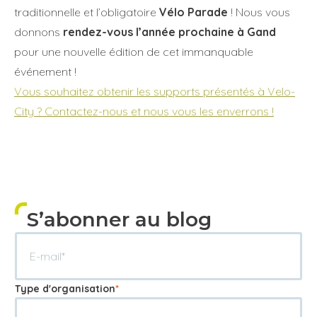
traditionnelle et l’obligatoire
Vélo Parade
! Nous vous
donnons
rendez-vous l’année prochaine à Gand
pour une nouvelle édition de cet immanquable
événement !
Annuler
Annuler
Annuler
Retour
Retour
Retour
Enlever de ma liste
Enlever de ma liste
Enlever de ma liste
Voir ma liste
Voir ma liste
Voir ma liste
Vous souhaitez obtenir les supports présentés à Velo-
City ? Contactez-nous et nous vous les enverrons !
S’abonner au blog
Type d'organisation
*