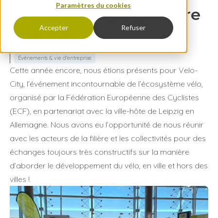
Paramètres du cookies
City 2023 Leipzig : notre
Accepter
Refuser
résumé
Publié le 31 mai 2023
Événements & vie d'entreprise
Cette année encore, nous étions présents pour Velo-
City, l’événement incontournable de l’écosystème vélo,
organisé par la Fédération Européenne des Cyclistes
(ECF), en partenariat avec la ville-hôte de Leipzig en
Allemagne. Nous avons eu l’opportunité de nous réunir
avec les acteurs de la filière et les collectivités pour des
échanges toujours très constructifs sur la manière
d’aborder le développement du vélo, en ville et hors des
villes !