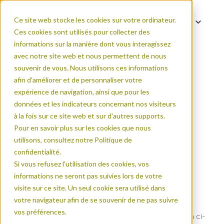
Ce site web stocke les cookies sur votre ordinateur.
FR
Ces cookies sont utilisés pour collecter des
DE
informations sur la manière dont vous interagissez
EN
avec notre site web et nous permettent de nous
souvenir de vous. Nous utilisons ces informations
ES
afin d'améliorer et de personnaliser votre
PT
Accueil
expérience de navigation, ainsi que pour les
ZH
données et les indicateurs concernant nos visiteurs
Ressources et actualités
à la fois sur ce site web et sur d'autres supports.
Pour en savoir plus sur les cookies que nous
Actualités
utilisons, consultez notre Politique de
confidentialité.
Si vous refusez l'utilisation des cookies, vos
informations ne seront pas suivies lors de votre
Nos
visite sur ce site. Un seul cookie sera utilisé dans
actualités
votre navigateur afin de se souvenir de ne pas suivre
vos préférences.
Retrouvez nos dernières actualités dans la section ci-