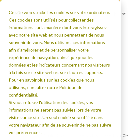
Ce site web stocke les cookies sur votre ordinateur.
FR
Ces cookies sont utilisés pour collecter des
DE
informations sur la manière dont vous interagissez
EN
avec notre site web et nous permettent de nous
souvenir de vous. Nous utilisons ces informations
ES
afin d'améliorer et de personnaliser votre
PT
Accueil
expérience de navigation, ainsi que pour les
ZH
données et les indicateurs concernant nos visiteurs
Ressources et actualités
à la fois sur ce site web et sur d'autres supports.
Pour en savoir plus sur les cookies que nous
Actualités
utilisons, consultez notre Politique de
confidentialité.
Si vous refusez l'utilisation des cookies, vos
informations ne seront pas suivies lors de votre
Nos
visite sur ce site. Un seul cookie sera utilisé dans
actualités
votre navigateur afin de se souvenir de ne pas suivre
vos préférences.
Retrouvez nos dernières actualités dans la section ci-