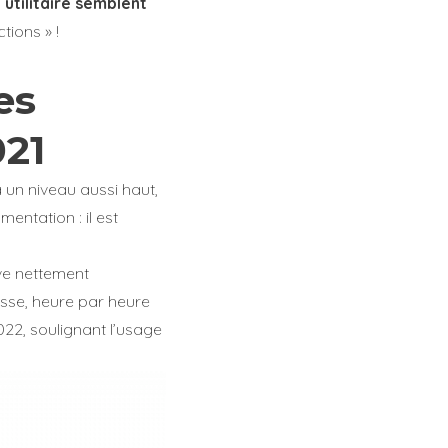
 utilitaire semblent
ctions » !
es
021
à un niveau aussi haut,
entation : il est
ve nettement
usse, heure par heure
022, soulignant l’usage