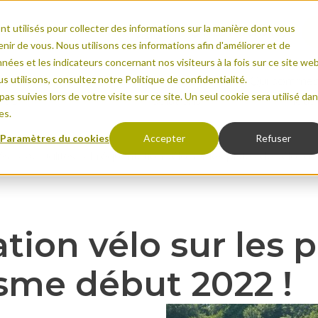
nt utilisés pour collecter des informations sur la manière dont vous
Mes favoris
(0)
ir de vous. Nous utilisons ces informations afin d'améliorer et de
nées et les indicateurs concernant nos visiteurs à la fois sur ce site we
s utilisons, consultez notre Politique de confidentialité.
ces
Analyse de données et
Qui sommes
as suivies lors de votre visite sur ce site. Un seul cookie sera utilisé da
rels
solutions
nous
es.
Paramètres du cookies
Accepter
Refuser
és
Actualités
Fréquentation vélo sur les pistes de vélo to
ges et évolutions
s & cas d'études
retombées économiques du tourisme
Bénéfices, impact & indicat
Espaces urbain
 les piétons
es afficheurs
s de fréquentation
Développer et gérer des "po
Espaces nature
n de l'espace public
ur (fréquentation vélo dans le monde)
périence visiteur
Développer la ville du quart
FAQ
ion vélo sur les p
VisitorFlow
uvoir la marche et le vélo
s (OpenData)
 demandes de financement
Valoriser les réaménageme
Événements et v
Cycling Insights
météo
érence & publications scientifiques
isme début 2022 !
Etudes sur mesure