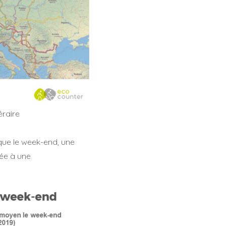
éraire
 que le week-end, une
iée à une