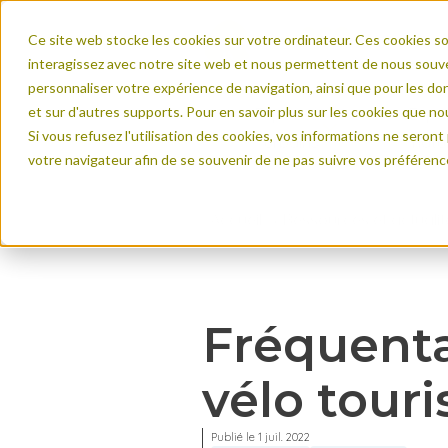
Ce site web stocke les cookies sur votre ordinateur. Ces cookies so
interagissez avec notre site web et nous permettent de nous souven
personnaliser votre expérience de navigation, ainsi que pour les don
et sur d'autres supports. Pour en savoir plus sur les cookies que nou
Espaces
Espa
Si vous refusez l'utilisation des cookies, vos informations ne seront p
urbains
natu
votre navigateur afin de se souvenir de ne pas suivre vos préférenc
Accueil
Ressources et actualit
Mobilités durables : usa
Références client
Mesurer les 
Sécuriser les cyclistes et
Carte mondiale d
Gérer les pic
Part modale et allocatio
Index Eco-Compte
Améliorer l'ex
Fréquentat
Communiquer pour promo
Données ouverte
Justifier les
Mesurer l'impact de la 
Documents de réf
vélo tour
Développer la marche
Publié le 1 juil. 2022