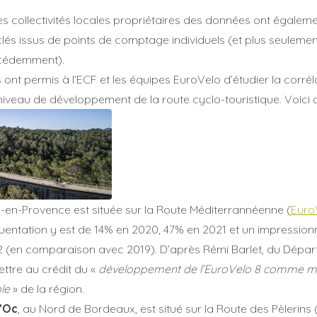
 les collectivités locales propriétaires des données ont égale
clés issus de points de comptage individuels (et plus seulem
cédemment).
ont permis à l’ECF et les équipes EuroVelo d’étudier la corrél
 niveau de développement de la route cyclo-touristique. Voici
Aix-en-Provence est située sur la Route Méditerrannéenne (
Euro
uentation y est de 14% en 2020, 47% en 2021 et un impression
 (en comparaison avec 2019). D’après Rémi Barlet, du Dépar
ettre au crédit du «
développement de l’EuroVelo 8 comme mai
le
» de la région.
’Oc
, au Nord de Bordeaux, est situé sur la Route des Pèlerins 