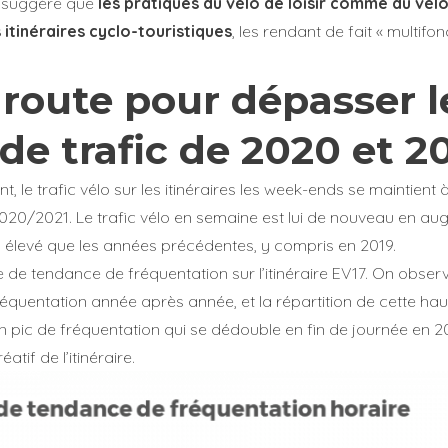
e suggère que
les pratiques du vélo de loisir comme du vélo
 itinéraires cyclo-touristiques
, les rendant de fait « multifon
Annuler
Annuler
Annuler
Retour
Retour
Retour
Enlever de ma liste
Enlever de ma liste
Enlever de ma liste
Voir ma liste
Voir ma liste
Voir ma liste
 route pour dépasser l
de trafic de 2020 et 2
 le trafic vélo sur les itinéraires les week-ends se maintient 
020/2021. Le trafic vélo en semaine est lui de nouveau en augm
 élevé que les années précédentes, y compris en 2019.
de tendance de fréquentation sur l’itinéraire EV17. On obser
réquentation année après année, et la répartition de cette ha
un pic de fréquentation qui se dédouble en fin de journée en 2
réatif de l’itinéraire.