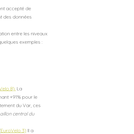
ment accepté de
ent des données
ation entre les niveaux
 quelques exemples :
Velo 8).
La
nant +91% pour le
tement du Var, ces
llon central du
(
EuroVelo 3)
Il a