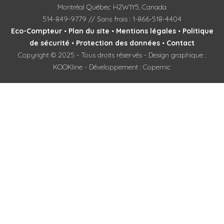
Montréal Québec H2W1Y5, Canada
514-849-9779 // Sans frais : 1-866-518-4404
Eco-Compteur
•
Plan du site
•
Mentions légales
•
Politique
de sécurité
•
Protection des données
•
Contact
Copyright © 2025 - Tous droits réservés - Design graphique :
KOOKline - Développement : Copernic