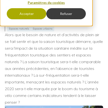
Paramètres du cookies
pour cette saison
Accepter
Refuser
touristique inédite ?
Publié le 3 juil. 2020
Espaces naturels
Espaces urbains
Alors que le besoin de nature et d’activités de plein air
se fait sentir et que la saison touristique démarre, quelle
sera l’impact de la situation sanitaire inédite sur la
fréquentation touristique des sentiers et espaces
naturels ? La saison touristique sera-t-elle comparable
aux années précédentes, en l’absence de touristes
internationaux ? La sur-fréquentation sera-t-elle
importante, menaçant les espaces naturels ? L’année
2020 sera-t-elle marquée par le boom du tourisme à
vélo comme certains indicateurs tendent à le laisser
penser ?